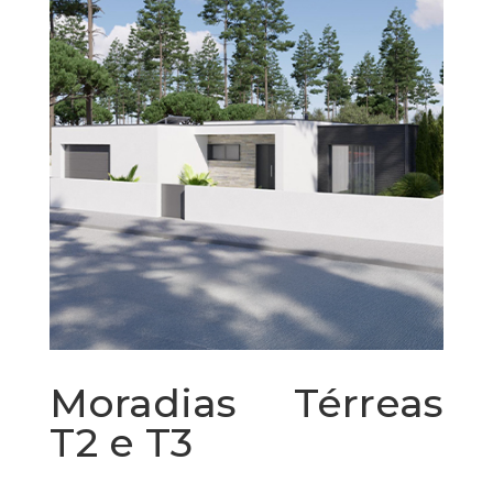
Moradias Térreas
T2 e T3