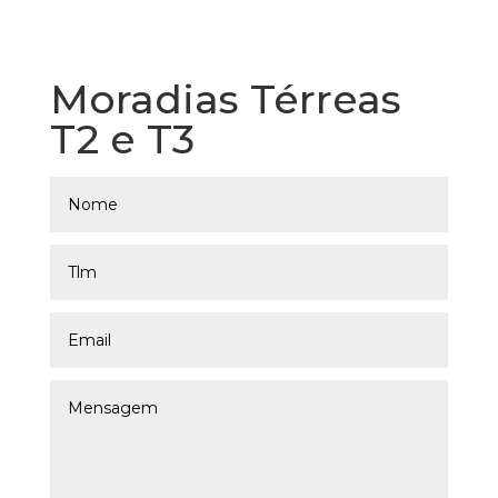
Moradias Térreas
T2 e T3