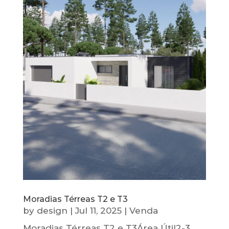
Moradias Térreas T2 e T3
by
design
|
Jul 11, 2025
|
Venda
Moradias Térreas T2 e T3Área Útil2-3